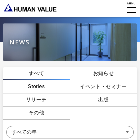
MENU
WHO WE ARE
WHAT WE DO
会社概要
HVからのメッセージ
STORIES
組織変革
NEWS
研究員紹介
エンゲージメント
NEWS
アクセスマップ
タレント開発
CONTACT
お知らせ
すべて
お知らせ
ミッション・バリュー
リーダーシップ
Stories
Stories
イベント・セミナー
会社からのお知らせ
PMI
イベント・セミナー
リサーチ
出版
検索
プライバシーポリシー
出版
リサーチ
その他
採用について
プラクティショナー養成
出版
リサーチ
その他