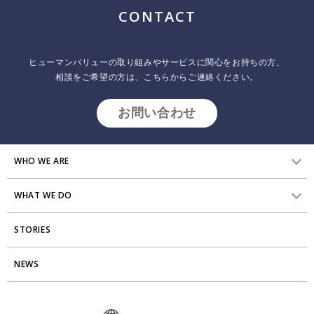
ジ
CONTACT
送
り
ヒューマンバリューの取り組みやサービスに関心をお持ちの方、
相談をご希望の方は、こちらからご連絡ください。
お問い合わせ
WHO WE ARE
WHAT WE DO
HVからのメッセージ
STORIES
研究員紹介
組織変革
アクセス
NEWS
エンゲージメント向上支援
Stories
ミッション・バリュー
タレント開発
News