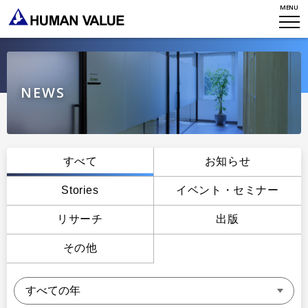
MENU
WHO WE ARE
WHAT WE DO
会社概要
HVからのメッセージ
STORIES
組織変革
NEWS
研究員紹介
エンゲージメント
NEWS
アクセスマップ
タレント開発
CONTACT
お知らせ
すべて
お知らせ
ミッション・バリュー
リーダーシップ
Stories
Stories
イベント・セミナー
会社からのお知らせ
PMI
イベント・セミナー
リサーチ
出版
検索
プライバシーポリシー
出版
リサーチ
その他
採用について
プラクティショナー養成
出版
リサーチ
その他