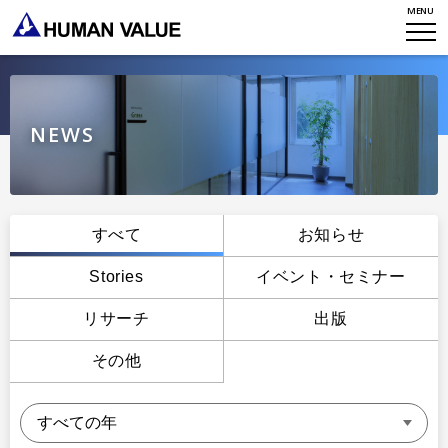
MENU
WHO WE ARE
WHAT WE DO
会社概要
HVからのメッセージ
STORIES
組織変革
NEWS
研究員紹介
エンゲージメント
NEWS
アクセスマップ
タレント開発
CONTACT
お知らせ
すべて
お知らせ
ミッション・バリュー
リーダーシップ
Stories
Stories
イベント・セミナー
会社からのお知らせ
PMI
イベント・セミナー
リサーチ
出版
検索
プライバシーポリシー
出版
リサーチ
その他
採用について
プラクティショナー養成
出版
リサーチ
その他