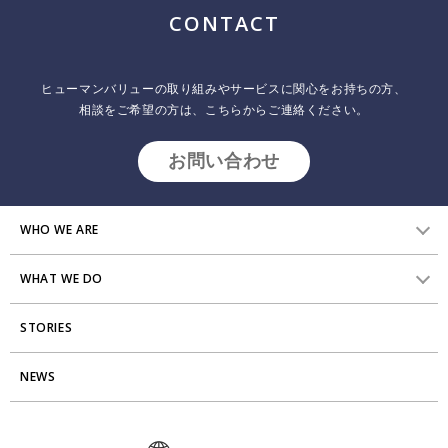
ジ
CONTACT
送
り
ヒューマンバリューの取り組みやサービスに関心をお持ちの方、
相談をご希望の方は、こちらからご連絡ください。
お問い合わせ
WHO WE ARE
WHAT WE DO
HVからのメッセージ
STORIES
研究員紹介
組織変革
アクセス
NEWS
エンゲージメント向上支援
Stories
ミッション・バリュー
タレント開発
News