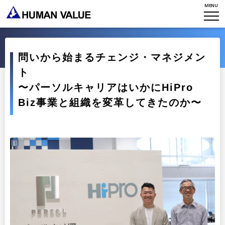
ミッション・バリュー
MENU
リーダーシップ
Stories
会社からのお知らせ
PMI
イベント・セミナー
検索
プライバシーポリシー
出版
問いから始まるチェンジ・マネジメン
リサーチ
採用について
ト
プラクティショナー養成
出版
〜パーソルキャリアはいかにHiPro
リサーチ
その他
Biz事業と組織を変革してきたのか〜
イベント・セミナー