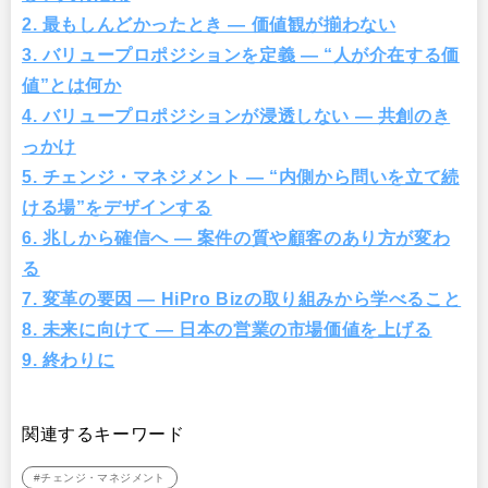
2. 最もしんどかったとき ― 価値観が揃わない
3. バリュープロポジションを定義 ― “人が介在する価
値”とは何か
4. バリュープロポジションが浸透しない ― 共創のき
っかけ
5. チェンジ・マネジメント ― “内側から問いを立て続
ける場”をデザインする
6. 兆しから確信へ ― 案件の質や顧客のあり方が変わ
る
7. 変革の要因 ― HiPro Bizの取り組みから学べること
8. 未来に向けて ― 日本の営業の市場価値を上げる
9. 終わりに
関連するキーワード
#チェンジ・マネジメント