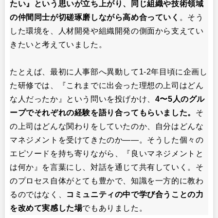
たい』という思いが立ち上がり、同じ組織や技術領域
の仲間同士が切磋琢磨しながら高め合っていく
。そう
した環境を、人材開発や組織開発の側面から支えてい
きたいと考えていました。
たとえば、最初に人事部へ異動して1-2年目頃に企画し
た研修では、『これまでに出会った理想の上司はどん
な人だったか』という問いを投げかけ、
4〜5人のグル
ープでそれぞれの経験を語り合ってもらいました。
そ
の上司はどんな関わりをしていたのか、自分はどんな
マネジメントを受けてきたのか――。そうした個々の
エピソードを持ち寄りながら、『良いマネジメントと
は何か』を言葉にし、対話を通じて共有していく。そ
のプロセス自体がとても豊かで、知識を一方的に教わ
るのではなく、
コミュニティの中で学び合うことの力
を改めて実感した場
でもありました。