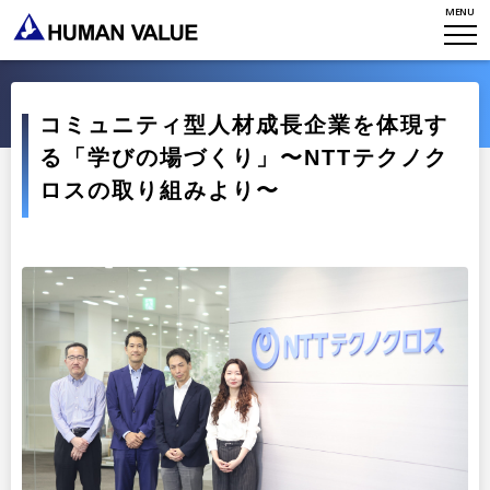
ミッション・バリュー
MENU
リーダーシップ
Stories
会社からのお知らせ
PMI
イベント・セミナー
検索
プライバシーポリシー
出版
コミュニティ型人材成長企業を体現す
リサーチ
採用について
る「学びの場づくり」〜NTTテクノク
プラクティショナー養成
出版
ロスの取り組みより〜
リサーチ
その他
イベント・セミナー