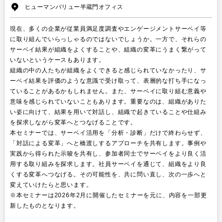
ヒューマンバリュー半蔵門オフィス
現在、多くの企業が従業員満足度調査やエンゲージメントサーベイ等
に取り組んでいらっしゃるのではないでしょうか。一方で、それらの
サーベイ結果が組織をよくすることや、組織の変革にうまく繋がって
いないというケースもあります。
組織の中の人たちが組織をよくできると感じられていなかったり、サ
ーベイ結果を評価のような意識で受け取って、表層的な打ち手になっ
ていることがあるかもしれません。また、サーベイに取り組む意義や
意味を感じられていないこともあります。重要なのは、組織がありた
い姿に向けて、結果を用いて対話し、組織で起きていることや仕組み
を探求しながら変革へとつなげることです。
本セミナーでは、サーベイ活用を「分析・診断」だけで終わらせず、
「対話による変革」へと橋渡しするアプローチを共有します。事例や
実践から得られた示唆を共有し、参加者同士でサーベイをより良く活
用する取り組みを探求します。社員サーベイを通じて、組織をより良
くする変革へつなげる。その可能性を、共に問い直し、次の一歩へと
変えていけたらと思います。
※本セミナーは2026年2月に開催したセミナーを元に、内容を一部更
新したものとなります。