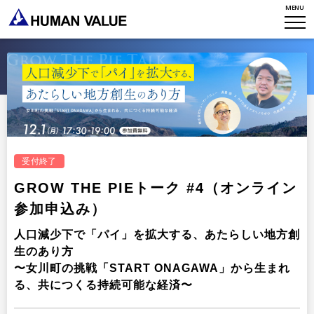
MENU
WHO WE ARE
WHAT WE DO
会社概要
HVからのメッセージ
STORIES
組織変革
研究員紹介
エンゲージメント
NEWS
アクセスマップ
タレント開発
受付終了
CONTACT
お知らせ
ミッション・バリュー
リーダーシップ
GROW THE PIEトーク #4（オンライン
Stories
参加申込み）
会社からのお知らせ
PMI
イベント・セミナー
検索
人口減少下で「パイ」を拡大する、あたらしい地方創
プライバシーポリシー
出版
生のあり方
リサーチ
〜女川町の挑戦「START ONAGAWA」から生まれ
採用について
プラクティショナー養成
る、共につくる持続可能な経済〜
出版
リサーチ