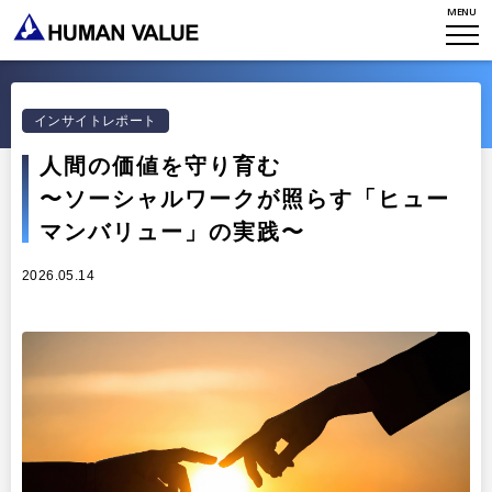
MENU
ミッション・バリュー
リーダーシップ
Stories
会社からのお知らせ
PMI
イベント・セミナー
検索
プライバシーポリシー
出版
インサイトレポート
リサーチ
採用について
人間の価値を守り育む
プラクティショナー養成
出版
〜ソーシャルワークが照らす「ヒュー
リサーチ
マンバリュー」の実践〜
その他
イベント・セミナー
2026.05.14