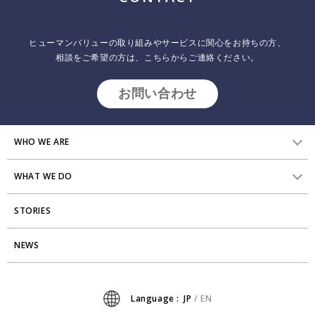
2025.04.10
インサイトレポート
プロセス・ガーデニング探究連載： 人と組織の学習を、イベントでは
ヒューマンバリューの取り組みやサービスに関心をお持ちの方、
なく「プロセス」で育む ー 前編 ：ラーニング・プロセス創りの実践
相談をご希望の方は、こちらからご連絡ください。
ストーリーから ヒューマンバリュー 上田 桂子、内山 裕介 本連載で
は、人材開発・組織開発を通して自組織に合った変化を生み出すため
お問い合わせ
に、ヒューマンバリューが大切にしている「プロセス・ガーデニン
グ」についてご紹介しています。 Vol.1では、人材開発・組織開発
WHO WE ARE
WHAT WE DO
HVからのメッセージ
STORIES
研究員紹介
組織変革
アクセス
NEWS
エンゲージメント向上支援
Stories
ミッション・バリュー
タレント開発
News
Language :
JP
/
EN
会社からのお知らせ
リーダーシップ開発