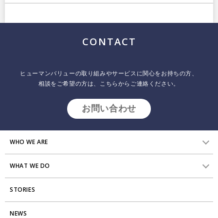
CONTACT
ヒューマンバリューの取り組みやサービスに関心をお持ちの方、
相談をご希望の方は、こちらからご連絡ください。
お問い合わせ
WHO WE ARE
WHAT WE DO
HVからのメッセージ
STORIES
研究員紹介
組織変革
アクセス
NEWS
エンゲージメント向上支援
Stories