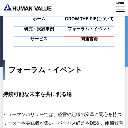
MENU
WHO WE ARE
ホーム
GROW THE PIEについて
WHAT WE DO
会社概要
研究・実践事例
フォーラム・イベント
HVからのメッセージ
STORIES
サービス
関連書籍
組織変革
研究員紹介
エンゲージメント
NEWS
アクセスマップ
タレント開発
CONTACT
フォーラム・イベント
お知らせ
ミッション・バリュー
リーダーシップ
Stories
会社からのお知らせ
PMI
イベント・セミナー
検索
持続可能な未来を共に創る場
プライバシーポリシー
出版
リサーチ
採用について
プラクティショナー養成
ヒューマンバリューでは、経営や組織の変革に関心を持つ
出版
リーダーや実践者が集い、パーパス経営やDE&I、組織変革
リサーチ