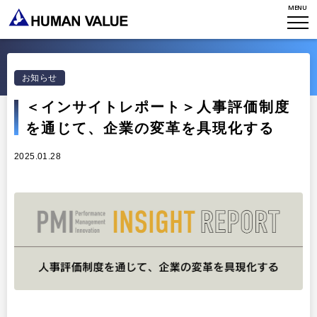
TOP
MENU
WHO WE ARE
お知らせ
WHAT WE DO
会社概要
＜インサイトレポート＞人事評価制度
HVからのメッセージ
STORIES
組織変革
を通じて、企業の変革を具現化する
研究員紹介
エンゲージメント
NEWS
2025.01.28
アクセスマップ
タレント開発
CONTACT
お知らせ
ミッション・バリュー
リーダーシップ
Stories
会社からのお知らせ
PMI
イベント・セミナー
検索
プライバシーポリシー
出版
リサーチ
採用について
プラクティショナー養成
出版