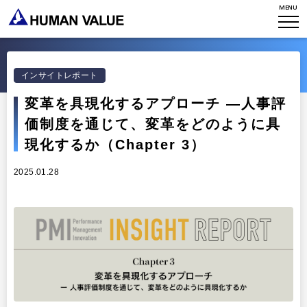
ミッション・バリュー
MENU
リーダーシップ
Stories
会社からのお知らせ
PMI
イベント・セミナー
検索
プライバシーポリシー
出版
インサイトレポート
リサーチ
採用について
プラクティショナー養成
変革を具現化するアプローチ ―人事評
出版
価制度を通じて、変革をどのように具
リサーチ
その他
現化するか（Chapter 3）
イベント・セミナー
2025.01.28