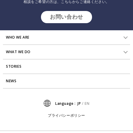
相談をご希望の方は、こちらからご連絡ください。
お問い合わせ
WHO WE ARE
WHAT WE DO
HVからのメッセージ
STORIES
研究員紹介
組織変革
アクセス
NEWS
エンゲージメント向上支援
Stories
ミッション・バリュー
タレント開発
News
Language :
JP
/
EN
会社からのお知らせ
リーダーシップ開発
プライバシーポリシー
プライバシーポリシー
PMI