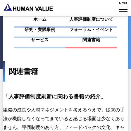
MENU
WHAT WE DO
会社概要
ホーム
人事評価制度について
HVからのメッセージ
STORIES
組織変革
研究・実践事例
フォーラム・イベント
研究員紹介
サービス
関連書籍
エンゲージメント
NEWS
アクセスマップ
タレント開発
CONTACT
お知らせ
ミッション・バリュー
リーダーシップ
関連書籍
Stories
会社からのお知らせ
PMI
イベント・セミナー
検索
プライバシーポリシー
出版
リサーチ
「人事評価制度刷新に関わる書籍の紹介」
採用について
プラクティショナー養成
出版
組織の成長や人材マネジメントを考えるうえで、従来の手
リサーチ
法が機能しなくなってきていると感じる場面は少なくあり
その他
ません。評価制度のあり方、フィードバックの文化、キャ
イベント・セミナー