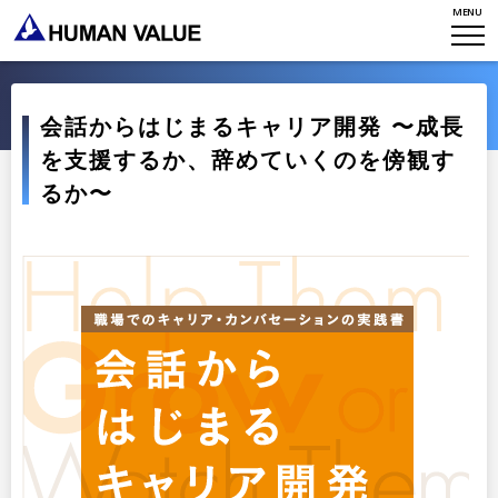
MENU
WHO WE ARE
WHAT WE DO
会社概要
会話からはじまるキャリア開発 〜成長
HVからのメッセージ
STORIES
組織変革
を支援するか、辞めていくのを傍観す
るか〜
研究員紹介
エンゲージメント
NEWS
アクセスマップ
タレント開発
CONTACT
お知らせ
ミッション・バリュー
リーダーシップ
Stories
会社からのお知らせ
PMI
イベント・セミナー
検索
プライバシーポリシー
出版
リサーチ
採用について
プラクティショナー養成
出版
リサーチ