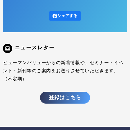
2009.01.20
インサイトレポート
ファシリテーション」や「ファシリテーター」という言葉が日本で一
シェアする
般に使用されるようになって5～6年が経過しようとしている。企業や
団体で働く人々のファシリテーションのレベルも、スキルを学習し、
現場での実践を重ねることで、着実に進化しているように思う。 企業
や社会が抱えている問題がますます複雑化する中、一部の人たちが力
で解決するということは難しく、関わるすべての人々が知恵を出し合
い、新たな解決策を生み...
ニュースレター
ヒューマンバリューからの新着情報や、セミナー・イベ
ント・新刊等のご案内をお送りさせていただきます。
（不定期）
登録はこちら