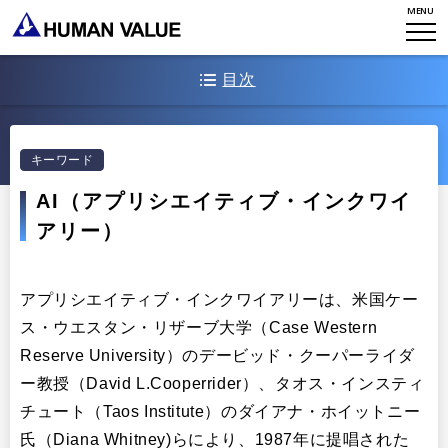
MENU
アクセスマップ
タレント開発
CONTACT
お知らせ
ミッション・バリュー
リーダーシップ
目次
Stories
会社からのお知らせ
PMI
イベント・セミナー
検索
AI（アプリシエイティブ・インクワイアリー）の定義
プライバシーポリシー
出版
キーワード
リサーチ
AI（アプリシエイティブ・インクワイアリー）が求められる背景
採用について
プラクティショナー養成
AI（アプリシエイティブ・インクワイ
出版
ポジティブ・アプローチ
アリー）
リサーチ
その他
AI（アプリシエイティブ・インクワイアリー）の4Dプロセス
イベント・セミナー
アプリシエイティブ・インクワイアリーは、米国ケー
AI（アプリシエイティブ・インクワイアリー）の8つの原理
ス・ウエスタン・リザーブ大学（Case Western
AI（アプリシエイティブ・インクワイアリー）の展開プロセス種類
Reserve University）のデービッド・クーパーライダ
AI（アプリシエイティブ・インクワイアリー）の導入展開プロセス例
ー教授（David L.Cooperrider）、タオス・インスティ
チュート（Taos Institute）のダイアナ・ホイットニー
AI（アプリシエイティブ・インクワイアリー）の実践事例
氏（Diana Whitney)らにより、1987年に提唱された