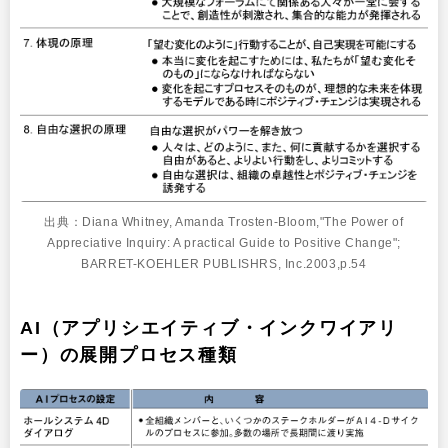
出典：Diana Whitney, Amanda Trosten-Bloom,"The Power of
Appreciative Inquiry: A practical Guide to Positive Change";
BARRET-KOEHLER PUBLISHRS, Inc.2003,p.54
AI（アプリシエイティブ・インクワイアリ
ー）の展開プロセス種類