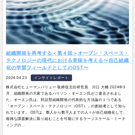
組織開発を再考する＜第４回＞オープン・スペース・
テクノロジーの現代における意味を考える〜自己組織
化の学習フィールドとしてのOST〜
2024.04.23
インサイトレポート
株式会社ヒューマンバリュー 取締役主任研究員 川口 大輔 2024年3
月、組織開発の大家であるハリソン・オーエン氏がご逝去されまし
た。オーエン氏は、対話型組織開発の代表的な方法論の１つである
「オープン・スペース・テクノロジー（OST）」の創始者として知ら
れています。 OSTは、数人から数千人までの人々が自己組織化して、
複雑な課題解決に取り組むことを可能にするラージスケール・ミーテ
ィングの...