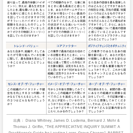
出典： Diana Whitney, James D. Ludema, Bernard J. Mohr &
Thomas J. Griffin, "THE APPRECIATIVE INQUIRY SUMMIT: A
Practitioner's Guide for Leading Large-Group Change"; BARRET-