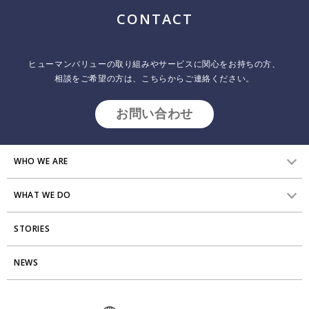
CONTACT
今こそ必要な「アプリシエイティブ・インクワイアリ
ー（AI）」の哲学とアプローチ
ヒューマンバリューの取り組みやサービスに関心をお持ちの方、
2022.05.02
インサイトレポート
相談をご希望の方は、こちらからご連絡ください。
株式会社ヒューマンバリュー 代表取締役社長 兼清俊光​
お問い合わせ
WHO WE ARE
WHAT WE DO
HVからのメッセージ
STORIES
研究員紹介
組織変革
アクセス
NEWS
エンゲージメント向上支援
Stories
ミッション・バリュー
タレント開発
News