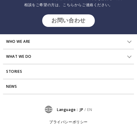
相談をご希望の方は、こちらからご連絡ください。
ダイバーシティ＆インクルージョン海外カンファレン
お問い合わせ
ス＜プチ報告会＞を開催しました
2019.10.02
インサイトレポート
WHO WE ARE
2019年9月19日(木)、弊社ヒューマンバリューのオフィスにて、『ダ
イバーシティ&インクルージョン 海外カンファレンス〈プチ報告
WHAT WE DO
HVからのメッセージ
会〉』を実施しました。
STORIES
研究員紹介
組織変革
アクセス
NEWS
エンゲージメント向上支援
Stories
ミッション・バリュー
タレント開発
News
Language :
JP
/
EN
会社からのお知らせ
リーダーシップ開発
プライバシーポリシー
プライバシーポリシー
PMI