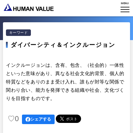
STORIES
組織変革
MENU
研究員紹介
エンゲージメント
NEWS
アクセスマップ
タレント開発
CONTACT
お知らせ
キーワード
ミッション・バリュー
リーダーシップ
ダイバーシティ＆インクルージョン
Stories
会社からのお知らせ
PMI
イベント・セミナー
検索
プライバシーポリシー
インクルージョンは、含有、包含、（社会的）一体性
出版
リサーチ
といった意味があり、異なる社会文化的背景、個人的
採用について
プラクティショナー養成
特質などをありのまま受け入れ、誰もが対等な関係で
出版
関わり合い、能力を発揮できる組織や社会、文化づく
リサーチ
その他
りを目指すものです。
イベント・セミナー
♡
0
シェアする