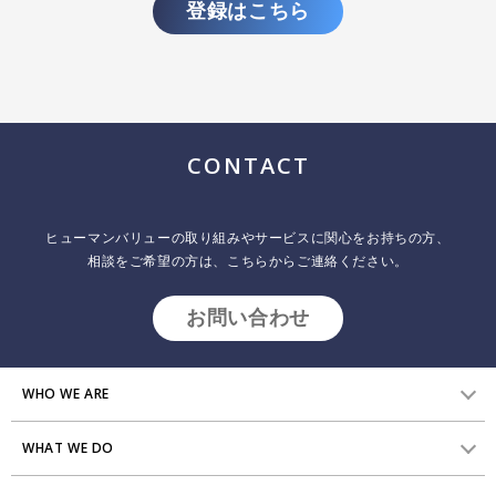
登録はこちら
ブレンデッド・ラーニング（どのように人は学ぶか）
2011.11.01
インサイトレポート
カンファレンスセッションの紹介:Tech Learn2001年
CONTACT
ヒューマンバリューの取り組みやサービスに関心をお持ちの方、
相談をご希望の方は、こちらからご連絡ください。
お問い合わせ
WHO WE ARE
WHAT WE DO
HVからのメッセージ