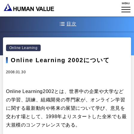
MENU
WHAT WE DO
会社概要
HVからのメッセージ
STORIES
組織変革
目次
研究員紹介
エンゲージメント
NEWS
Online Learning 2002の構成
アクセスマップ
Online Learning
タレント開発
Online Learning2002の参加者数
CONTACT
お知らせ
Online Learning 2002について
ミッション・バリュー
リーダーシップ
Stories
会社からのお知らせ
2008.01.30
PMI
イベント・セミナー
検索
プライバシーポリシー
出版
Online Learning2002とは、世界中の企業や大学など
リサーチ
採用について
の学習、訓練、組織開発の専門家が、オンライン学習
プラクティショナー養成
出版
に関する最新動向や将来の展望について学び、意見を
リサーチ
交わす場として、1998年よりスタートした全米でも最
その他
大規模のコンファレンスである。
イベント・セミナー