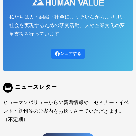
私たちは人・組織・社会によりそいながらより良い
Web労政時報 第7回：経営陣と共に未来を創造する
社会を実現するための研究活動、人や企業文化の変
～これからの人事・人材開発の役割として大切なこと
革支援を行っています。
～（全12回）
2015.07.24
インサイトレポート
シェアする
ニュースレター
ヒューマンバリューからの新着情報や、セミナー・イベ
ント・新刊等のご案内をお送りさせていただきます。
（不定期）