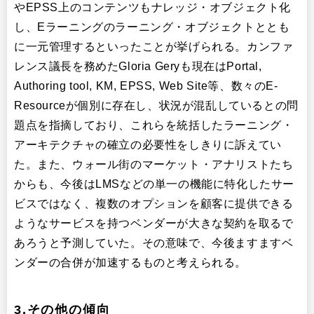
やEPSS上のコンテンツもナレッジ・オブジェクト化
し、Eラーニングのラーニング・オブジェクトととも
に一元管理するといったことが挙げられる。カンファ
レンス議長を務めたGloria Geryも現在はPortal,
Authoring tool, KM, EPSS, Web Site等、数々のE-
Resourceが個別に存在し、状況が混乱しているとの問
題点を指摘しており、これらを統括したラーニング・
アーキテクチャの確立の必要性をしきりに訴えてい
た。また、ウォール街のマーケット・アナリストたち
からも、今後はLMSなどの単一の機能に特化したサー
ビスではなく、複数のオプションを顧客に提供できる
ようなサービスを持つベンダーが大きな契約を取るで
あろうと予測していた。その意味で、今後ますますベ
ンダーの合併が加速するものと考えられる。
3.その他の傾向