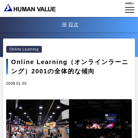
STORIES
組織変革
MENU
研究員紹介
エンゲージメント
NEWS
目次
アクセスマップ
タレント開発
CONTACT
お知らせ
ミッション・バリュー
1.コンテンツの高品質志向の高まり
リーダーシップ
Stories
Online Learning
会社からのお知らせ
2.プラットフォーム技術
PMI
イベント・セミナー
Online Learning（オンラインラーニ
検索
プライバシーポリシー
3.その他の傾向
出版
ング）2001の全体的な傾向
リサーチ
採用について
プラクティショナー養成
2008.01.30
出版
リサーチ
その他
イベント・セミナー