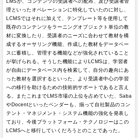
LMSが、コンテンツの受講者への配布、及び受講者管
理といったオペレーションに特化していたのに対し、
LCMSではそれに加えて、テンプレート等を使用して
既存のコンテンツをラーニングオブジェクト単位の教
材に変換したり、受講者のニーズに合わせて教材を構
成するオーサリング機能、作成した教材をデータベー
スに蓄積し、管理する機能などが強化されていること
が挙げられる。そうした機能によりLCMSは、学習者
が自由にデータベース内を検索して、自分の趣向にあ
った教材を選択するといった、より受講者中心の学習
への移行を助けるための技術的サポートであると言え
る。またこれまでLMS市場の上位を占めていた、Saba
やDocentといったベンダーも、揃って自社製品のコン
テント・マネジメント・システム機能の強化を発表し
ており、今後プラットフォーム・テクノロジーはこの
LCMSへと移行していくだろうとのことであった。