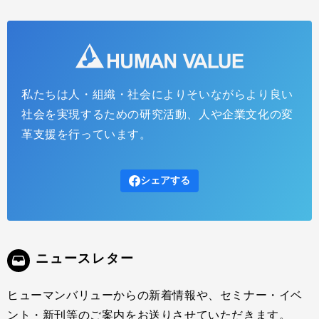
私たちは人・組織・社会によりそいながらより良い
Web労政時報 第7回：経営陣と共に未来を創造する
社会を実現するための研究活動、人や企業文化の変
～これからの人事・人材開発の役割として大切なこと
革支援を行っています。
～（全12回）
2015.07.24
インサイトレポート
シェアする
ニュースレター
ヒューマンバリューからの新着情報や、セミナー・イベ
ント・新刊等のご案内をお送りさせていただきます。