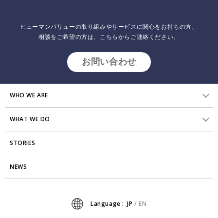
ヒューマンバリューの取り組みやサービスに関心をお持ちの方、
相談をご希望の方は、こちらからご連絡ください。
お問い合わせ
WHO WE ARE
WHAT WE DO
HVからのメッセージ
STORIES
研究員紹介
組織変革
すべてのマネジャーがLearning2.0について知らなく
てはいけないこと
アクセス
NEWS
エンゲージメント向上支援
Stories
2010.07.13
インサイトレポート
ミッション・バリュー
タレント開発
News
Language :
JP
/
EN
会社からのお知らせ
リーダーシップ開発