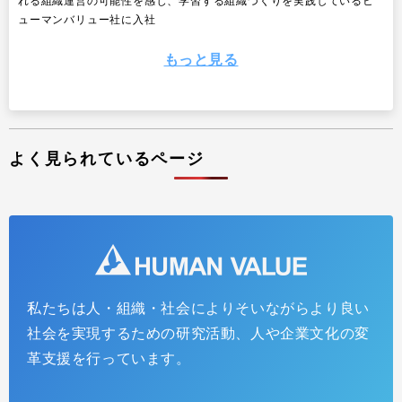
れる組織運営の可能性を感じ、学習する組織づくりを実践しているヒ
ューマンバリュー社に入社
もっと見る
よく見られているページ
私たちは人・組織・社会によりそいながらより良い
Web労政時報 第7回：経営陣と共に未来を創造する
社会を実現するための研究活動、人や企業文化の変
～これからの人事・人材開発の役割として大切なこと
革支援を行っています。
～（全12回）
2015.07.24
インサイトレポート