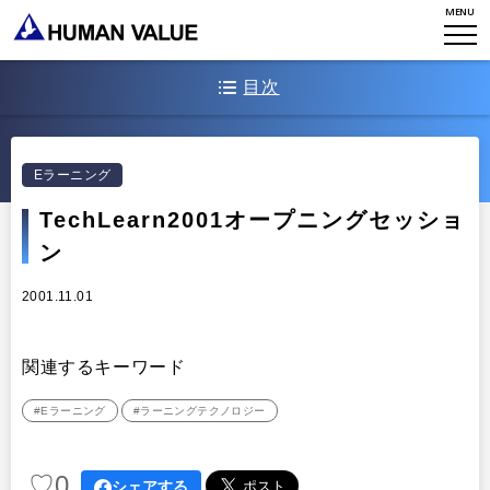
MENU
研究員紹介
エンゲージメント
NEWS
アクセスマップ
タレント開発
目次
CONTACT
お知らせ
ミッション・バリュー
リーダーシップ
Stories
主要トラック：基調講演
会社からのお知らせ
PMI
Eラーニング
イベント・セミナー
検索
TechLearn2001のテーマ（Elliotte Masie)
プライバシーポリシー
出版
TechLearn2001オープニングセッショ
リサーチ
TechLearn2001の参加者
ン
採用について
プラクティショナー養成
出版
パートナーの紹介
2001.11.01
リサーチ
その他
Eラーニングの現状の確認
イベント・セミナー
関連するキーワード
オープニングセッションのアジェンダ
#Eラーニング
#ラーニングテクノロジー
サウンド・バイツ
Eラーニングの現状
♡
0
シェアする