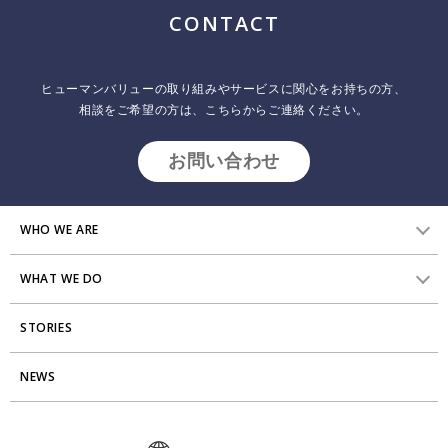
ジ
CONTACT
送
り
ヒューマンバリューの取り組みやサービスに関心をお持ちの方、
相談をご希望の方は、こちらからご連絡ください。
お問い合わせ
WHO WE ARE
WHAT WE DO
HVからのメッセージ
STORIES
研究員紹介
組織変革
アクセス
NEWS
エンゲージメント向上支援
Stories
ミッション・バリュー
タレント開発
News