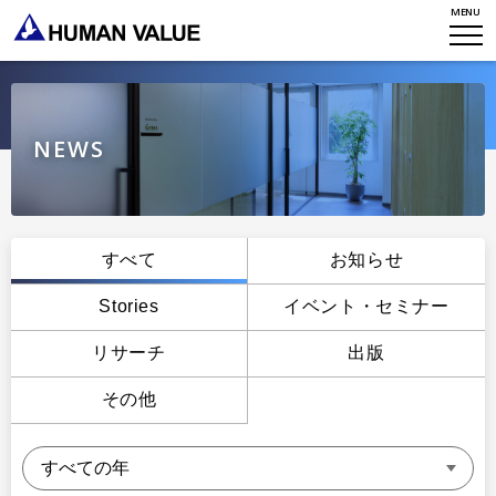
MENU
WHO WE ARE
WHAT WE DO
会社概要
HVからのメッセージ
STORIES
組織変革
NEWS
研究員紹介
エンゲージメント
NEWS
アクセスマップ
タレント開発
CONTACT
お知らせ
すべて
お知らせ
ミッション・バリュー
リーダーシップ
Stories
Stories
イベント・セミナー
会社からのお知らせ
PMI
イベント・セミナー
リサーチ
出版
検索
プライバシーポリシー
出版
リサーチ
その他
採用について
プラクティショナー養成
出版
リサーチ
その他