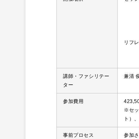
佐
神奈
TEL:
リフ
ヒュ
東京
講師・ファシリテー
兼清 
ター
参加費用
423,
※セッ
ト）
事前プロセス
参加