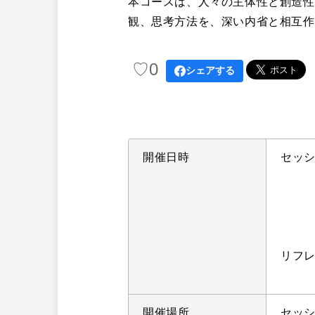
本コースは、人々の主体性と創造性
観、思考方法を、深い内省と相互作
♡
0
シェアする
開催日時
セッ
202
202
202
リフ
202
開催場所
セッ