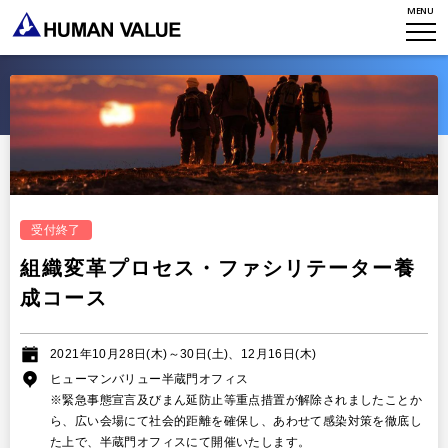
MENU
HVからのメッセージ
STORIES
組織変革
研究員紹介
エンゲージメント
NEWS
アクセスマップ
タレント開発
CONTACT
お知らせ
ミッション・バリュー
リーダーシップ
Stories
会社からのお知らせ
PMI
イベント・セミナー
検索
受付終了
プライバシーポリシー
出版
リサーチ
組織変革プロセス・ファシリテーター養
採用について
プラクティショナー養成
成コース
出版
リサーチ
その他
2021年10月28日(木)～30日(土)、12月16日(木)
イベント・セミナー
ヒューマンバリュー半蔵門オフィス
※緊急事態宣言及びまん延防止等重点措置が解除されましたことか
ら、広い会場にて社会的距離を確保し、あわせて感染対策を徹底し
た上で、半蔵門オフィスにて開催いたします。