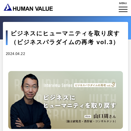
MENU
HVからのメッセージ
STORIES
組織変革
研究員紹介
エンゲージメント
NEWS
アクセスマップ
ビジネスにヒューマニティを取り戻す
タレント開発
CONTACT
お知らせ
（ビジネスパラダイムの再考 vol.3）
ミッション・バリュー
リーダーシップ
Stories
2024.04.22
会社からのお知らせ
PMI
イベント・セミナー
検索
プライバシーポリシー
出版
リサーチ
採用について
プラクティショナー養成
出版
リサーチ
その他
イベント・セミナー