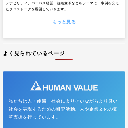
テナビリティ、パーパス経営、組織変革などをテーマに、事例を交え
たクロストークを展開していきます。
もっと見る
よく見られているページ
私たちは人・組織・社会によりそいながらより良い
「株主vs社員」を超える鍵：『GROW THE PIE』が
社会を実現するための研究活動、人や企業文化の変
示す成長投資の道筋 ~ 人への投資をパイの拡大に繋
革支援を行っています。
げる3つの原則 ~
2026.02.20
インサイトレポート