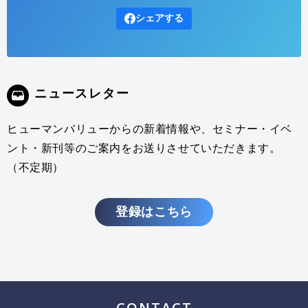
シェアする
主任研究員 霜山 元 「株主還元の拡大」と「従業員への還元」は、し
ばしば綱引きのように語られます。しかし本当に、両者はゼロサム
（奪い合い）の関係なのでしょうか。2026年2月の日本経済新聞の連
載「資本騒乱」では、株主還元と労働分配を単純な対立軸として捉え
ることへの疑義や、賃上げ・投資・還元が同時に進む企業の増加、さ
ニュースレター
らには「付加価値を誰がどう分けるか」を可視化する試みが紹介され
ていました。 その
ヒューマンバリューからの新着情報や、セミナー・イベ
ント・新刊等のご案内をお送りさせていただきます。
（不定期）
登録はこちら
CONTACT