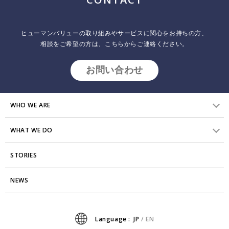
GROW THE PIEトーク #3 レポート＆アーカイブ配
ヒューマンバリューの取り組みやサービスに関心をお持ちの方、
信
相談をご希望の方は、こちらからご連絡ください。
2025.11.07
インサイトレポート
お問い合わせ
ヒューマンバリューでは、書籍『GROW THE PIE』の発刊を契機に、
「パーパスと利益を両立し、社会に価値を生み出し続ける経営・組織
のあり方」を探求・発信しています。 本イベント「GROW THE PIEト
ーク」はその一環として始まったシリーズ。毎回ゲストを迎え、サス
WHO WE ARE
テナビリティ、パーパス経営、組織変革などをテーマに、事例を交え
たクロストークを展開していきます。
WHAT WE DO
HVからのメッセージ
STORIES
研究員紹介
組織変革
アクセス
NEWS
エンゲージメント向上支援
Stories
ミッション・バリュー
タレント開発
News
Language :
JP
/
EN
会社からのお知らせ
リーダーシップ開発