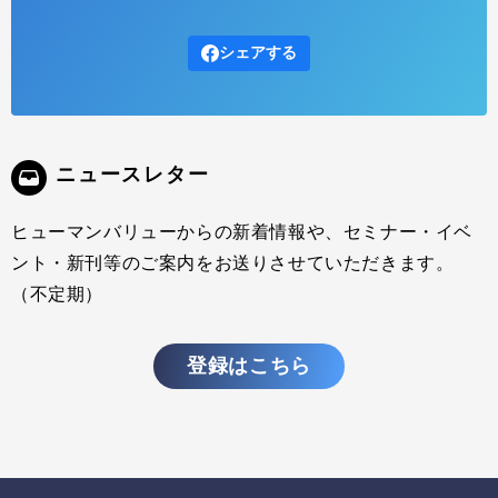
2026.05.07
インサイトレポート
シェアする
本コラムの連載では、企業が陥りがちな「社員サーベイが組織変革に
つながらない」という悩みや要因、背景を整理し、サーベイを「診
断」ではなく「対話の素材」として捉え直すことで、自律的な変革の
考え方やポイント、重要性をお伝えしてきました。 最終回となる今回
は、この「対話型のサーベイ活用」に現場でどう取り組むのか、実際
ニュースレター
のプロセスと事例を紹介します。第1回・第2回で触れた「ありたい姿
の共有」や「構造的な把握
ヒューマンバリューからの新着情報や、セミナー・イベ
ント・新刊等のご案内をお送りさせていただきます。
（不定期）
登録はこちら