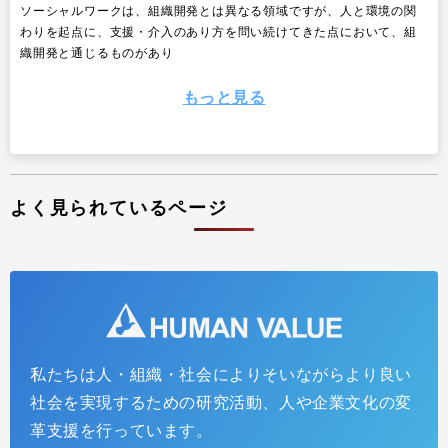
ソーシャルワークは、組織開発とは異なる領域ですが、人と環境の関
わりを起点に、支援・介入のあり方を問い続けてきた点において、組
織開発と通じるものがあり
もっと見る
よく見られているページ
私たちは人・組織・社会によりそいながらより良い
社員サーベイはなぜ組織の変革につながらないのか？
社会を実現するための研究活動、人や企業文化の変
＜第３回＞：変革の仮説を生成する「対話型のサーベ
革支援を行っています。
イ活用」の実践事例