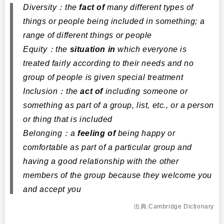
Diversity：the
fact of
many different types of
things or people being included in something; a
range of different things or people
Equity：the
situation in
which everyone is
treated fairly according to their needs and no
group of people is given special treatment
Inclusion：the
act of
including someone or
something as part of a group, list, etc., or a person
or thing that is included
Belonging：a
feeling of
being happy or
comfortable as part of a particular group and
having a good relationship with the other
members of the group because they welcome you
and accept you
出典:Cambridge Dictionary