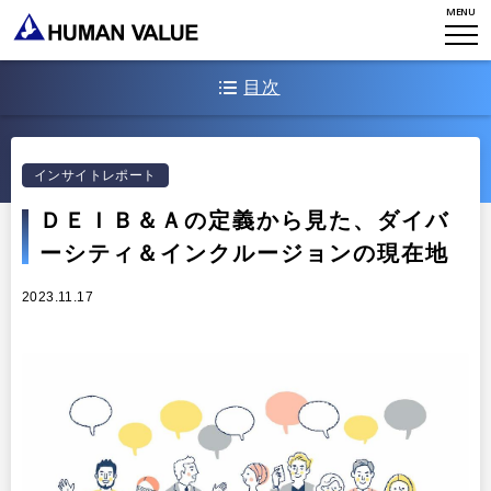
ミッション・バリュー
MENU
リーダーシップ
Stories
会社からのお知らせ
PMI
イベント・セミナー
検索
目次
プライバシーポリシー
出版
リサーチ
採用について
ＤＥＩＢ＆Ａそれぞれの定義について
プラクティショナー養成
出版
インサイトレポート
各キーワード間の関係性とは
リサーチ
ＤＥＩＢ＆Ａの定義から見た、ダイバ
その他
調査を踏まえての所感
イベント・セミナー
ーシティ＆インクルージョンの現在地
おわりに
2023.11.17
主な参考資料