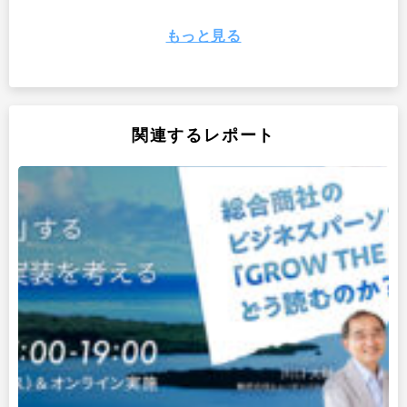
もっと見る
関連するレポート
未来共創オープンラボ・
未来共創ストーリー 〜チ
ウィーク2020を振り返っ
ーム「モーニング・コー
て
ヒー」の物語〜
組織変革プラクティショ
未来オフィス共創プロジ
ナーズ・ストーリー 〜
ェクト