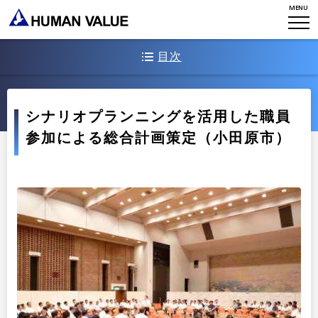
MENU
ミッション・バリュー
リーダーシップ
Stories
会社からのお知らせ
PMI
目次
イベント・セミナー
検索
プライバシーポリシー
出版
リサーチ
取り組みの背景
採用について
プラクティショナー養成
シナリオプランニングを活用した職員
出版
取り組みの詳細
参加による総合計画策定（小田原市）
リサーチ
その他
振り返り
イベント・セミナー