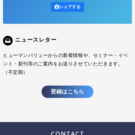
ヒューマンバリューでは、書籍『GROW THE PIE』の発刊を契機に、
シェアする
「パーパスと利益を両立し、社会に価値を生み出し続ける経営・組織
のあり方」を探求・発信しています。 本イベント「GROW THE PIEト
ーク」はその一環として始まったシリーズ。毎回ゲストを迎え、サス
テナビリティ、パーパス経営、組織変革などをテーマに、事例を交え
たクロストークを展開していきます。
ニュースレター
ヒューマンバリューからの新着情報や、セミナー・イベ
ント・新刊等のご案内をお送りさせていただきます。
（不定期）
登録はこちら
CONTACT