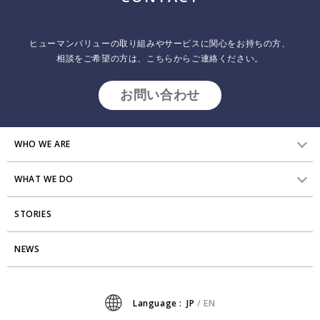
社員サーベイはなぜ組織の変革につながらないのか？
＜第１回＞：組織変革にサーベイ結果を活かしきれな
い理由
ヒューマンバリューの取り組みやサービスに関心をお持ちの方、
相談をご希望の方は、こちらからご連絡ください。
2026.02.05
インサイトレポート
現在、多くの企業が働く人々の思いや考えを聞く、様々なサーベイに
お問い合わせ
取り組まれています。 具体的には従業員満足度調査やエンゲージメン
トサーベイ、３６０度サーベイなど目的や位置付けは異なりますが、
そういったサーベイが組織や人の変革につながらないという声が聞か
れます。 本連載では、社員サーベイがなぜ組織の変革につながらない
WHO WE ARE
のかを探りながら、組織にいる人たち自身が、サーベイを活用して組
織で起きていることを
WHAT WE DO
HVからのメッセージ
STORIES
研究員紹介
組織変革
アクセス
NEWS
エンゲージメント向上支援
Stories
ミッション・バリュー
タレント開発
News
Language :
JP
/
EN
会社からのお知らせ
リーダーシップ開発