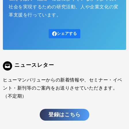
次世代リーダーシップ創造に向けたシステム思考学習
社会を実現するための研究活動、人や企業文化の変
の可能性〜東京都立日比谷高等学校における実践から
革支援を行っています。
考える〜
2024.11.05
インサイトレポート
シェアする
株式会社ヒューマンバリュー 主任研究員 川口 大輔 システム思考
は、複雑な問題の本質を理解し、長期的な視野から変革やイノベーシ
ョンを生み出していく考え方であり、社会課題にあふれた現代に生き
る私たちに必須の思考法です。 ヒューマンバリューでは、これまで長
年にわたりビジネスパーソンに対してシステム思考を広げる取り組み
ニュースレター
を行い続けてきましたが、今回、東京都立日比谷高等学校の生徒19名
に対して、システム
ヒューマンバリューからの新着情報や、セミナー・イベ
ント・新刊等のご案内をお送りさせていただきます。
（不定期）
登録はこちら