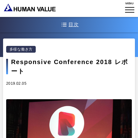
ミッション・バリュー
MENU
リーダーシップ
Stories
会社からのお知らせ
PMI
イベント・セミナー
検索
目次
プライバシーポリシー
出版
リサーチ
採用について
① Responsive Orgとは
プラクティショナー養成
出版
多様な働き方
② セッションの紹介（１）：＜基調講演＞Primed to perform –…
リサーチ
Responsive Conference 2018 レポ
その他
② セッションの紹介（２）：全体性を通した変化
イベント・セミナー
ート
② セッションの紹介（３）：社会課題への対応
2019.02.05
③ 「新たな働き方・組織のあり方」を実践するためのインサイト