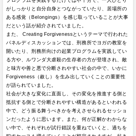
プログラムを実践するだけでは不十分で、一人ひとり
がしっかりと自分自身とつながっていたり、居場所の
ある感覚（Belongings）を感じ取っていることが大事
だという話が紹介されていました。
また、 Creating Forgivenessというテーマで行われた
パネルディスカッションでは、刑務所でヨガの教室を
開いたり、刑務所向けの起業プログラムを実践してい
る方や、ルワンダ大虐殺の生存者の方が登壇され、敵
と味方や善と悪で分断されやすい社会の中で、いかに
Forgiveness（赦し）を生み出していくことの重要性
が語られていました。
社会が大きな変化に直面し、その変化を推進する側と
抵抗する側とで分断されやすい構造があるといわれる
中で、どう振る舞うべきかを考えさせられるセッショ
ンだったように思います。また、何が正解かわからな
い中で、それぞれが試行錯誤を重ねていくと、過ちを