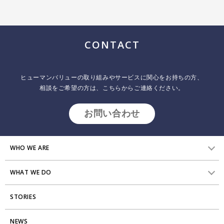
CONTACT
【Rethink -組織開発を再考する対話会 実施レポー
ヒューマンバリューの取り組みやサービスに関心をお持ちの方、
ト】第4回：OSTの体験から、自律分散・自己組織化
相談をご希望の方は、こちらからご連絡ください。
型の変革を考える
2024.08.28
インサイトレポート
お問い合わせ
【Rethink：組織開発を再考する対話会】の第４回目を、2024年７月
９日（火）にオンラインで実施しました。今回のテーマは、「OSTの
WHO WE ARE
体験から、自律分散・自己組織化型の変革を考える」でした。本レポ
ートでは、対話会当日の様子や参加者の皆さま同士の対話から生まれ
た気づきをご紹介できればと思います。
WHAT WE DO
HVからのメッセージ
STORIES
研究員紹介
組織変革
アクセス
NEWS
エンゲージメント向上支援
Stories