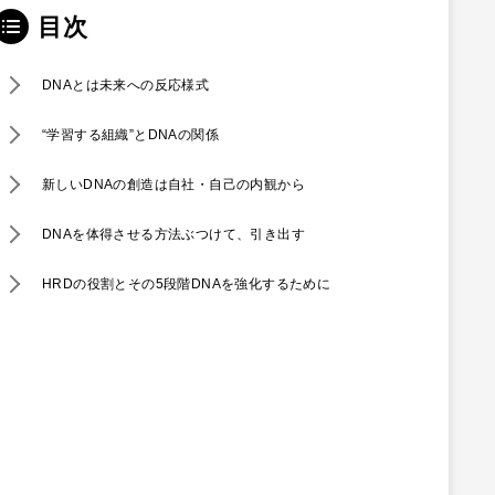
目次
DNAとは未来への反応様式
“学習する組織”とDNAの関係
新しいDNAの創造は自社・自己の内観から
DNAを体得させる方法ぶつけて、引き出す
HRDの役割とその5段階DNAを強化するために