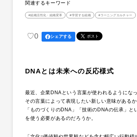
関連するキーワード
#組織活性化・組織変革
#学習する組織
#ラーニングカルチャー
♡
0
シェアする
DNAとは未来への反応様式
最近、企業DNAという言葉が使われるようにな
その言葉によって表現したい新しい意味があるか
「ものづくりのDNA」「技術のDNAの伝承」と
を使う必要があるのだろうか。
「文化=価値観や世界観などを含む幅広い行動様