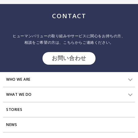
ー
ジ
CONTACT
送
り
ヒューマンバリューの取り組みやサービスに関心をお持ちの方、
相談をご希望の方は、こちらからご連絡ください。
お問い合わせ
WHO WE ARE
WHAT WE DO
HVからのメッセージ
STORIES
研究員紹介
組織変革
アクセス
NEWS
エンゲージメント向上支援
Stories
ミッション・バリュー