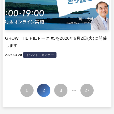
GROW THE PIEトーク #5を2026年6月2日(火)に開催
します
2026.04.20
イベント・セミナー
投
1
2
3
27
…
稿
の
ペ