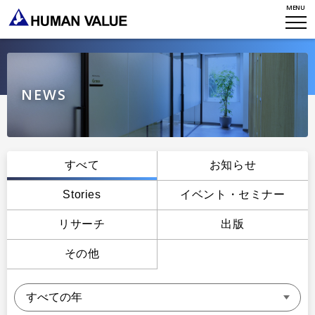
MENU
WHO WE ARE
WHAT WE DO
会社概要
HVからのメッセージ
STORIES
組織変革
NEWS
研究員紹介
エンゲージメント
NEWS
アクセスマップ
タレント開発
CONTACT
お知らせ
すべて
お知らせ
ミッション・バリュー
リーダーシップ
Stories
Stories
イベント・セミナー
会社からのお知らせ
PMI
イベント・セミナー
検索
リサーチ
出版
プライバシーポリシー
出版
リサーチ
その他
採用について
プラクティショナー養成
出版
リサーチ
その他