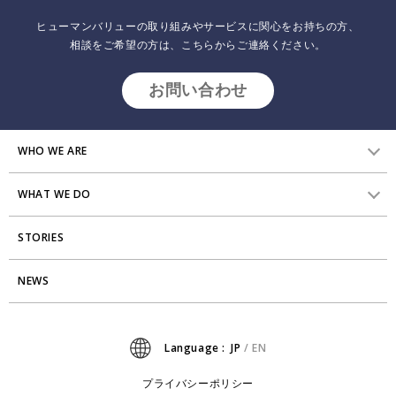
の醸成に向けて〜
ヒューマンバリューの取り組みやサービスに関心をお持ちの方、
相談をご希望の方は、こちらからご連絡ください。
2022.03.17
インサイトレポート
「企業と人材」（産労総合研究所）2021年12月号（No. 1106)掲載 株
お問い合わせ
式会社ヒューマンバリュー 取締役主任研究員 川口 大輔
WHO WE ARE
WHAT WE DO
HVからのメッセージ
STORIES
研究員紹介
組織変革
アクセス
NEWS
エンゲージメント向上支援
Stories
ミッション・バリュー
タレント開発
News
Language :
JP
/
EN
会社からのお知らせ
リーダーシップ開発
プライバシーポリシー