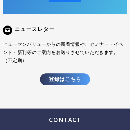
インタビューを行いました。（山口周氏 Interview Series） 本記事
は、そのVol. 3となります。 前回語られた、日本社会や日本企業の課
題。 それらを乗り越えるために、ビジネスはどんなアプローチを取る
べきか、どのように取り組むべきかについて、語っ
ニュースレター
ヒューマンバリューからの新着情報や、セミナー・イベ
ント・新刊等のご案内をお送りさせていただきます。
（不定期）
登録はこちら
CONTACT
人材開発の潮流を踏まえ、人材開発部門の役割を革新
する〜未来に価値を生み出すラーニング・カルチャー