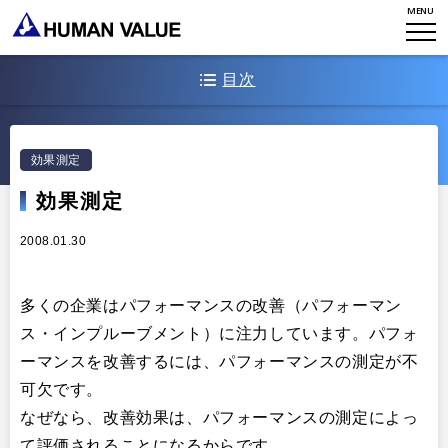
WHO WE ARE
MENU
WHAT WE DO
会社概要
目次
HVからのメッセージ
STORIES
組織変革
パフォーマンスの向上につなげる効果測定の留意点
研究員紹介
エンゲージメント
NEWS
効果測定
アクセスマップ
タレント開発
効果測定
CONTACT
お知らせ
ミッション・バリュー
リーダーシップ
2008.01.30
Stories
会社からのお知らせ
PMI
イベント・セミナー
検索
多くの企業はパフォーマンスの改善（パフォーマン
プライバシーポリシー
出版
ス・インプルーブメント）に注力しています。パフォ
リサーチ
採用について
ーマンスを改善するには、パフォーマンスの測定が不
プラクティショナー養成
出版
可欠です。
リサーチ
なぜなら、改善効果は、パフォーマンスの測定によっ
その他
て評価されることになるからです。