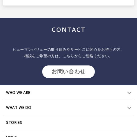
CONTACT
ヒューマンバリューの取り組みやサービスに関心をお持ちの方、
相談をご希望の方は、こちらからご連絡ください。
お問い合わせ
WHO WE ARE
WHAT WE DO
HVからのメッセージ
STORIES
研究員紹介
組織変革
アクセス
エンゲージメント向上支援