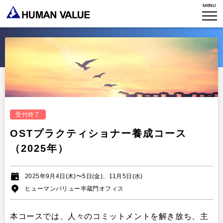
MENU
HVからのメッセージ
STORIES
組織変革
研究員紹介
エンゲージメント
NEWS
アクセスマップ
タレント開発
CONTACT
お知らせ
ミッション・バリュー
リーダーシップ
Stories
会社からのお知らせ
PMI
イベント・セミナー
検索
プライバシーポリシー
受付終了
出版
リサーチ
OSTプラクティショナー養成コース
採用について
プラクティショナー養成
（2025年）
出版
リサーチ
その他
2025年9月4日(木)〜5日(金)、11月5日(水)
イベント・セミナー
ヒューマンバリュー半蔵門オフィス
本コースでは、人々のコミットメントを解き放ち、主