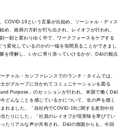
COVID-19という言葉が出始め、ソーシャル・ディス
始め、政府の方針が打ち出され、レイオフが行われ、
刻一刻と変わりゆく中で、ワークフォースをケアする
どう変化しているのかの一端を垣間見ることができまし
脈を理解し、いかに寄り添っていけるかが、D&Iの観点
バーチャル・カンファレンスでのランチ・タイムでは、
同士がグループに分かれてコミュニケーションを図る
a and Purpose」のセッションが行われ、米国で働くD&I
が今どんなことを感じているかについて、生の声を聴く
まれました。「自社内でCOVID-19に関する差別や分
の当たりにした」「社員のレイオフが現実味を帯びてい
ったリアルな声が共有され、D&Iの側面からも、今回