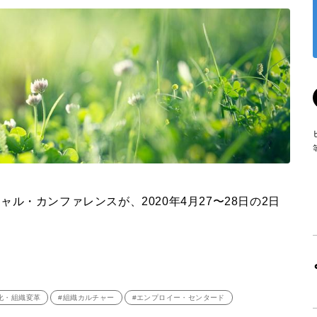
チャル・カンファレンスが、
2020
年4月
27
〜
28
日の2日
化・組織変革
#組織カルチャー
#エンプロイー・センタード