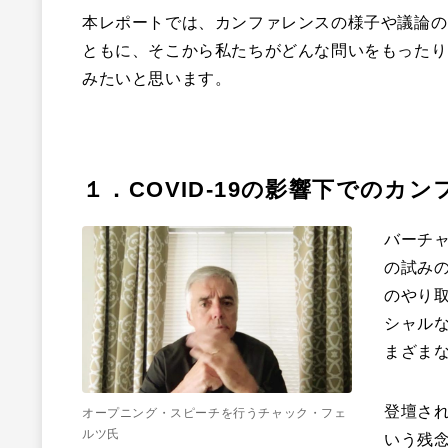
本レポートでは、カンファレンスの様子や議論の
ともに、そこから私たちがどんな問いをもったり
みたいと思います。
１．COVID-19の影響下でのカ
バーチャ
の試み
のやり
シャル
まざま
登壇さ
オープニング・スピーチを行うチャック・フェ
ルツ氏
いう残