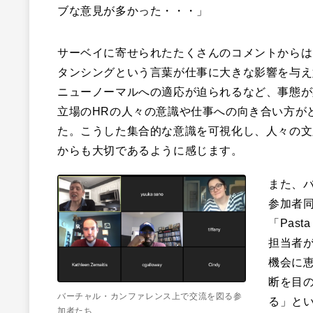
ブな意見が多かった・・・」
サーベイに寄せられたたくさんのコメントからは、
タンシングという言葉が仕事に大きな影響を与え
ニューノーマルへの適応が迫られるなど、事態が
立場のHRの人々の意識や仕事への向き合い方が
た。こうした集合的な意識を可視化し、人々の文
からも大切であるように感じます。
また、
参加者
「Past
担当者
機会に恵
断を目
バーチャル・カンファレンス上で交流を図る参
る」とい
加者たち