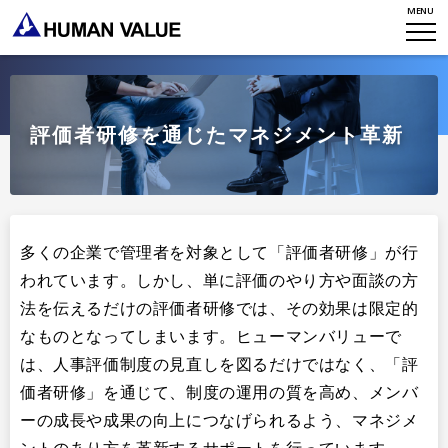
研究員紹介
MENU
エンゲージメント
NEWS
アクセスマップ
タレント開発
CONTACT
お知らせ
ミッション・バリュー
リーダーシップ
Stories
評価者研修を通じたマネジメント革新
会社からのお知らせ
PMI
イベント・セミナー
検索
プライバシーポリシー
出版
リサーチ
採用について
プラクティショナー養成
出版
多くの企業で管理者を対象として「評価者研修」が行
リサーチ
われています。しかし、単に評価のやり方や面談の方
その他
法を伝えるだけの評価者研修では、その効果は限定的
イベント・セミナー
なものとなってしまいます。ヒューマンバリューで
は、人事評価制度の見直しを図るだけではなく、「評
価者研修」を通じて、制度の運用の質を高め、メンバ
ーの成長や成果の向上につなげられるよう、マネジメ