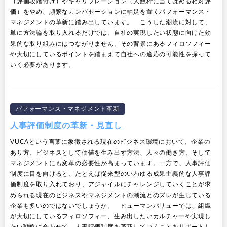
（評価段階付け）やキャリブレーション（人数枠に当てはめる相対評
価）をやめ、頻繁なカンバセーションに軸足を置くパフォーマンス・
マネジメントの革新に踏み出しています。 こうした潮流に対して、
単に方法論を取り入れるだけでは、自社の実現したい状態に向けた効
果的な取り組みにはつながりません。その背景にあるフィロソフィー
や大切にしているポイントを踏まえて自社への適応の可能性を探って
いく必要があります。
パフォーマンス・マネジメント革新
人事評価制度の革新・見直し
VUCAという言葉に象徴される現在のビジネス環境において、企業の
あり方、ビジネスとして価値を生み出す方法、人々の働き方、そして
マネジメントにも変革の必要性が高まっています。一方で、人事評価
制度に目を向けると、たとえば従来型のいわゆる成果主義的な人事評
価制度を取り入れており、アジャイルにチャレンジしていくことが求
められる現在のビジネスやマネジメントの潮流とのズレが生じている
企業も多いのではないでしょうか。 ヒューマンバリューでは、組織
が大切にしているフィロソフィー、生み出したいカルチャーや実現し
たい戦略に合わせて、人事評価制度を革新していくことをサポートし