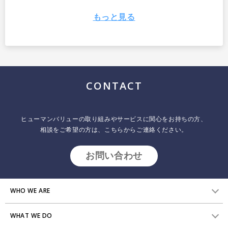
もっと見る
CONTACT
ヒューマンバリューの取り組みやサービスに関心をお持ちの方、
相談をご希望の方は、こちらからご連絡ください。
お問い合わせ
今日の人事評価制度のあり方とは ―人事評価制度
を、パフォーマンス・マネジメントのツールへと刷新
する（Chapter 2）
WHO WE ARE
2025.01.28
インサイトレポート
WHAT WE DO
HVからのメッセージ
株式会社ヒューマンバリュー 阿諏訪 博一、内山 裕介 変化の激しいビ