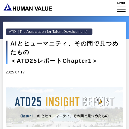
MENU
アクセスマップ
タレント開発
CONTACT
お知らせ
ミッション・バリュー
リーダーシップ
Stories
会社からのお知らせ
ATD（The Association for Talent Development）
PMI
イベント・セミナー
検索
AIとヒューマニティ、その間で見つめ
プライバシーポリシー
出版
リサーチ
たもの
採用について
プラクティショナー養成
＜ATD25レポートChapter1＞
出版
リサーチ
2025.07.17
その他
イベント・セミナー