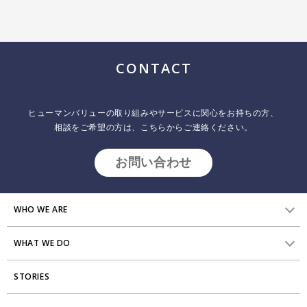
CONTACT
揺らぐ人と組織の関係性と、問われる「キャリア開
発」のあり方（Chapter 1）
ヒューマンバリューの取り組みやサービスに関心をお持ちの方、
2025.06.12
インサイトレポート
相談をご希望の方は、こちらからご連絡ください。
ヒューマンバリュー 阿諏訪 博一、菊地 美希、内山 裕介 価値観や働き
お問い合わせ
方が多様になり、個人と組織の関係性が揺らぐ今日、多くの企業が自
社の「キャリア開発」のあり方や仕組みを再考しようとしています。
本レポートでは、私たちヒューマンバリューの実践支援やリサーチか
ら得たヒントや洞察から、職場でのキャリア開発のあり方を変革して
WHO WE ARE
いくアプローチを探っていきます。 まず本章では、主にクライアント
の企業変革
WHAT WE DO
HVからのメッセージ
STORIES
研究員紹介
組織変革
アクセス