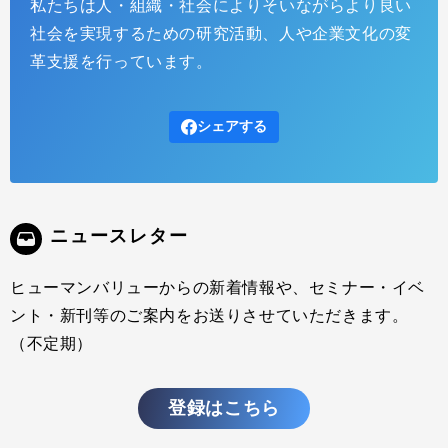
私たちは人・組織・社会によりそいながらより良い
キャリア観を転換する ー 「生成的キャリア開発」へ
社会を実現するための研究活動、人や企業文化の変
（Chapter 2）
革支援を行っています。
2025.06.12
インサイトレポート
ヒューマンバリュー 阿諏訪 博一、菊地 美希、内山 裕介 前章では、人
シェアする
と組織の関係性が揺らぐ今日において、「職場におけるキャリア開
発」を探求する意義を考察しました。実際、今日の企業や働く個人を
俯瞰すれば、自社のキャリア開発の仕組みを再考したり、個人として
自分なりにキャリア開発の実践を歩んでいく人は、従来より増えてい
るのではないでしょうか。 その一方、 「キャリアシートを書いても、
結局、会社が
ニュースレター
ヒューマンバリューからの新着情報や、セミナー・イベ
ント・新刊等のご案内をお送りさせていただきます。
（不定期）
登録はこちら