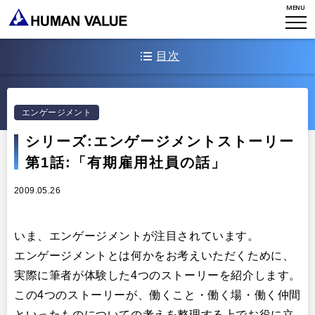
MENU
WHAT WE DO
会社概要
HVからのメッセージ
STORIES
目次
組織変革
研究員紹介
エンゲージメント
NEWS
第1話:有期雇用社員の話
アクセスマップ
エンゲージメント
タレント開発
CONTACT
お知らせ
シリーズ:エンゲージメントストーリー
ミッション・バリュー
リーダーシップ
Stories
第1話:「有期雇用社員の話」
会社からのお知らせ
PMI
イベント・セミナー
2009.05.26
検索
プライバシーポリシー
出版
リサーチ
採用について
いま、エンゲージメントが注目されています。
プラクティショナー養成
出版
エンゲージメントとは何かをお考えいただくために、
リサーチ
実際に筆者が体験した4つのストーリーを紹介します。
その他
この4つのストーリーが、働くこと・働く場・働く仲間
イベント・セミナー
といったものについての考えを整理する上でお役に立