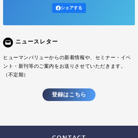
シェアする
現在、多くの企業が働く人々の思いや考えを聞く、様々なサーベイに
取り組まれています。 具体的には従業員満足度調査やエンゲージメン
トサーベイ、３６０度サーベイなど目的や位置付けは異なりますが、
そういったサーベイが組織や人の変革につながらないという声が聞か
れます。 本連載では、社員サーベイがなぜ組織の変革につながらない
ニュースレター
のかを探りながら、組織にいる人たち自身が、サーベイを活用して組
織で起きていることを
ヒューマンバリューからの新着情報や、セミナー・イベ
ント・新刊等のご案内をお送りさせていただきます。
（不定期）
登録はこちら
CONTACT