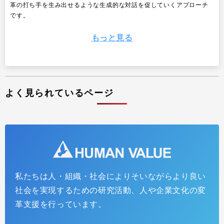
革の打ち手を生み出せるような生成的な対話を促していくアプローチ
です。
もっと見る
よく見られているページ
私たちは人・組織・社会によりそいながらより良い
社員サーベイはなぜ組織の変革につながらないのか？
社会を実現するための研究活動、人や企業文化の変
＜第１回＞：組織変革にサーベイ結果を活かしきれな
革支援を行っています。
い理由
2026.02.05
インサイトレポート