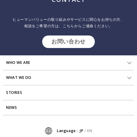
エンゲージメントは誰かが高めてくれるもの？＜学習
ヒューマンバリューの取り組みやサービスに関心をお持ちの方、
する組織ショート・コラム第6回＞
相談をご希望の方は、こちらからご連絡ください。
2025.06.19
インサイトレポート
お問い合わせ
本連載では、学習する組織や組織開発の考え方や洞察をビジネスの文
脈に照らし合わせて、短いコラムとして紹介しています。今後の組織
づくりに役立つヒントやインスピレーションを得る機会となれば幸い
です。
WHO WE ARE
WHAT WE DO
HVからのメッセージ
STORIES
研究員紹介
組織変革
アクセス
NEWS
エンゲージメント向上支援
Stories
ミッション・バリュー
タレント開発
News
Language :
JP
/
EN
会社からのお知らせ
リーダーシップ開発