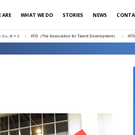
 ARE
WHAT WE DO
STORIES
NEWS
CONTA
ンスレポート
ATD（The Association for Talent Development）
AT